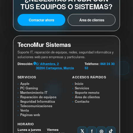
TUS EQUIPOS O SISTEMAS?
Contactar ahora
Área de clientes
TecnoMur Sistemas
Soporte IT, reparación de equipos, redes, seguridad informática y
soluciones web para empresas y particulares.
Dirección:
C/ Alhambra, 2
Teléfono:
868 24 30
30204 Cartagena, Murcia
52
SERVICIOS
ACCESOS RÁPIDOS
Apple
Inicio
PC Gaming
Servicios
Mantenimiento IT
Soporte remoto
Reparación de equipos
Área de clientes
Seguridad Informática
Contacto
Telecomunicaciones
Venta
Páginas web
HORARIO
Lunes a jueves
Viernes
𝕏
f
◎