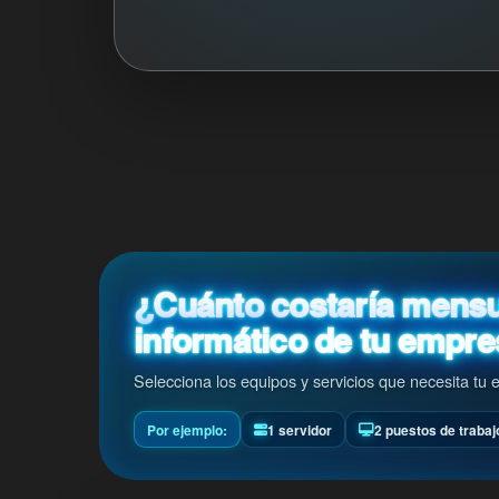
¿Cuánto costaría mensu
informático de tu empr
Selecciona los equipos y servicios que necesita t
Por ejemplo:
1 servidor
2 puestos de trabaj