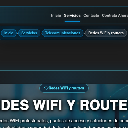
Inicio
Servicios
Contacto
Contrata Ahor
›
›
›
Inicio
Servicios
Telecomunicaciones
Redes WiFi y routers
Redes WiFi y routers
DES WIFI Y ROUT
edes WiFi profesionales, puntos de acceso y soluciones de cone
a, estabilidad y seguridad de tu red, tanto en hogares como en 